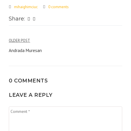
mihaighimciuc
0 comments
Share:
OLDER POST
Navigare
Andrada Muresan
în
articole
0 COMMENTS
LEAVE A REPLY