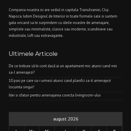
Compania noastra isi are sediul in capitala Transilvaniei, Cluj-
Napoca. Iubim Designul de Interior in toate formele sale si suntem
gata oricand sa te surprindem cu ideile noastre de amenajare,
simpliste sau minimaliste, clasice sau moderne, scandinave sau
industriale, loft sau extravagante.
Ultimele Articole
De ce trebuie să tii cont dacă ai un apartament mic atunci cand vrei
sa-l amenajezi?
10 pasi pe care sa-i urmezi atunci cand planifci sa-ti amenajezi
locuinta singur!
Idei si sfaturi pentru amenajarea corecta livingroom-ului
august 2026